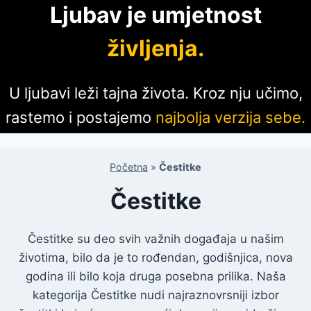
Ljubav je umjetnost
življenja.
U ljubavi leži tajna života. Kroz nju učimo,
rastemo i postajemo
najbolja verzija sebe.
Početna
»
Čestitke
Čestitke
Čestitke su deo svih važnih događaja u našim
životima, bilo da je to rođendan, godišnjica, nova
godina ili bilo koja druga posebna prilika. Naša
kategorija Čestitke nudi najraznovrsniji izbor