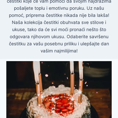
čestitki koje će vam pomoći da svojim najdražima
pošaljete toplu i emotivnu poruku. Uz našu
pomoć, priprema čestitke nikada nije bila lakša!
Naša kolekcija čestitki obuhvata sve stilove i
ukuse, tako da će svi moći pronaći nešto što
odgovara njihovom ukusu. Odaberite savršenu
čestitku za vašu posebnu priliku i ulepšajte dan
vašim najmilijima!