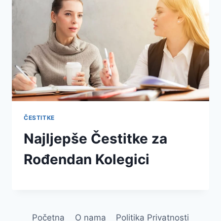
ČESTITKE
Najljepše Čestitke za
Rođendan Kolegici
Početna
O nama
Politika Privatnosti