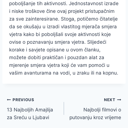
poboljšanje tih aktivnosti. Jednostavnost izrade
i niske troškove čine ovaj projekt pristupačnim
za sve zainteresirane. Stoga, potičemo čitatelje
da se okušaju u izradi vlastitog mjerača smjera
vjetra kako bi poboljšali svoje aktivnosti koje
ovise o poznavanju smjera vjetra. Slijedeći
korake i savjete opisane u ovom članku,
možete dobiti praktičan i pouzdan alat za
mjerenje smjera vjetra koji će vam pomoći u
vašim avanturama na vodi, u zraku ili na kopnu.
Post
PREVIOUS
NEXT
13 Najboljih Amajlija
Najbolji filmovi o
navigation
za Sreću u Ljubavi
putovanju kroz vrijeme