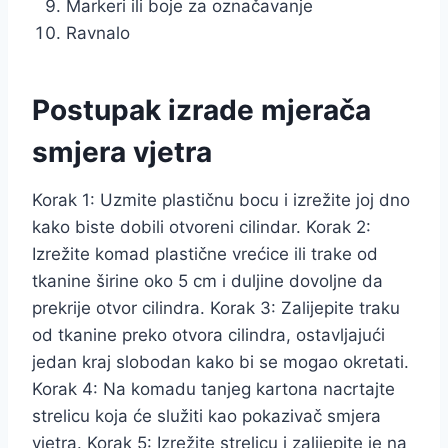
Markeri ili boje za označavanje
Ravnalo
Postupak izrade mjerača
smjera vjetra
Korak 1: Uzmite plastičnu bocu i izrežite joj dno
kako biste dobili otvoreni cilindar. Korak 2:
Izrežite komad plastične vrećice ili trake od
tkanine širine oko 5 cm i duljine dovoljne da
prekrije otvor cilindra. Korak 3: Zalijepite traku
od tkanine preko otvora cilindra, ostavljajući
jedan kraj slobodan kako bi se mogao okretati.
Korak 4: Na komadu tanjeg kartona nacrtajte
strelicu koja će služiti kao pokazivač smjera
vjetra. Korak 5: Izrežite strelicu i zalijepite je na