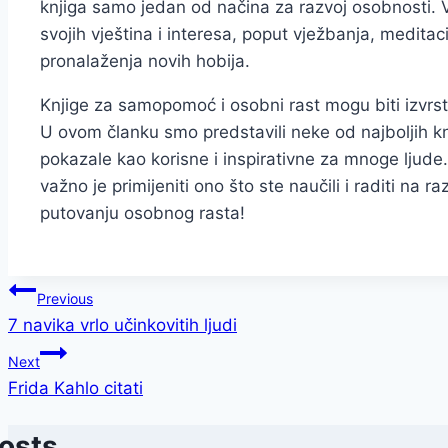
knjiga samo jedan od načina za razvoj osobnosti. V
svojih vještina i interesa, poput vježbanja, meditaci
pronalaženja novih hobija.
Knjige za samopomoć i osobni rast mogu biti izvrsta
U ovom članku smo predstavili neke od najboljih k
pokazale kao korisne i inspirativne za mnoge ljude.
važno je primijeniti ono što ste naučili i raditi na r
putovanju osobnog rasta!
Post
Previous
7 navika vrlo učinkovitih ljudi
navigation
Next
Frida Kahlo citati
Posts