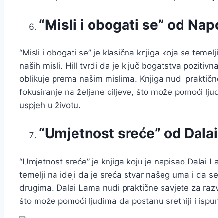
“Misli i obogati se” od Nap
“Misli i obogati se” je klasična knjiga koja se temel
naših misli. Hill tvrdi da je ključ bogatstva pozitiv
oblikuje prema našim mislima. Knjiga nudi praktične 
fokusiranje na željene ciljeve, što može pomoći lju
uspjeh u životu.
“Umjetnost sreće” od Dala
“Umjetnost sreće” je knjiga koju je napisao Dalai
temelji na ideji da je sreća stvar našeg uma i da se
drugima. Dalai Lama nudi praktične savjete za razvi
što može pomoći ljudima da postanu sretniji i ispunj