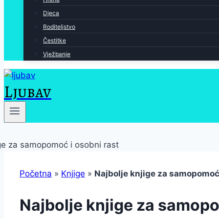
Djeca
Roditeljstvo
Čestitke
Vježbanje
Ljubav
Početna
»
Knjige
»
Najbolje knjige za samopomoć 
Najbolje knjige za samopo