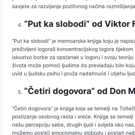
savjete za razvijanje pozitivnog načina razmišljanja 
“Put ka slobodi” od Viktor 
“Put ka slobodi” je memoarska knjiga koju je napisao 
preživljeni logoraš koncentracijskog logora tijekom
iskustvo borbe za opstanak u logoru i svoju teoriju 
života može pomoći ljudima da prevladaju bilo koju
uvid u ljudsku psihu i pruža nadahnuće i utjehu lju
“Četiri dogovora” od Don M
“Četiri dogovora” je knjiga koja se temelji na Tolte
postizanje osobnog rasta i sreće. Knjiga se temelj
našu percepciju sebe, drugih ljudi i svijeta oko nas.
možemo postići emocionalnu slobodu i postati najb