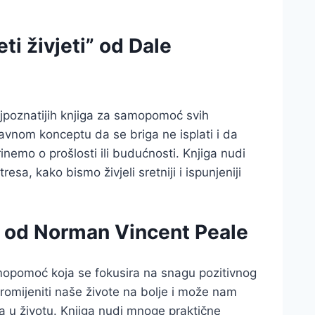
eti živjeti” od Dale
 najpoznatijih knjiga za samopomoć svih
avnom konceptu da se briga ne isplati i da
inemo o prošlosti ili budućnosti. Knjiga nudi
sa, kako bismo živjeli sretniji i ispunjeniji
” od Norman Vincent Peale
amopomoć koja se fokusira na snagu pozitivnog
promijeniti naše živote na bolje i može nam
a u životu. Knjiga nudi mnoge praktične