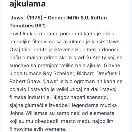
ajkulama
“Jaws” (1975) – Ocene: IMDb 8.0, Rotten
Tomatoes 98%
Prvi film koji moramo pomenuti kada je reč o
najboljim filmovima sa ajkulama je klasik “Jaws”.
Ovaj triler reditelja Stevena Spielberga donosi
priču o malom primorskom gradiću Amity koji se
suočava sa pretnjom velike bele ajkule. Glavne
uloge tumače Roy Scheider, Richard Dreyfuss i
Robert Shaw. “Jaws” je bio ogroman hit kada se
pojavio i ostvario je veliki uticaj na dalji razvoj
filmske industrije. Njegov napeti scenario,
sjajne glumačke izvedbe i legendarna muzika
Johna Williamsa su samo neki od elemenata
koji su mu obezbedili mesto među najboljim
filmovima svih vremena.