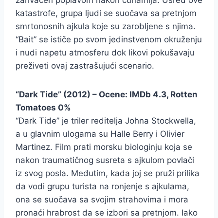
katastrofe, grupa ljudi se suočava sa pretnjom
smrtonosnih ajkula koje su zarobljene s njima.
“Bait” se ističe po svom jedinstvenom okruženju
i nudi napetu atmosferu dok likovi pokušavaju
preživeti ovaj zastrašujući scenario.
“Dark Tide” (2012) – Ocene: IMDb 4.3, Rotten
Tomatoes 0%
“Dark Tide” je triler reditelja Johna Stockwella,
a u glavnim ulogama su Halle Berry i Olivier
Martinez. Film prati morsku biologinju koja se
nakon traumatičnog susreta s ajkulom povlači
iz svog posla. Međutim, kada joj se pruži prilika
da vodi grupu turista na ronjenje s ajkulama,
ona se suočava sa svojim strahovima i mora
pronaći hrabrost da se izbori sa pretnjom. Iako