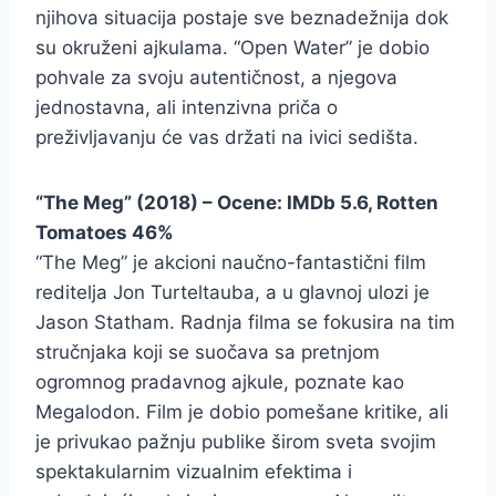
njihova situacija postaje sve beznadežnija dok
su okruženi ajkulama. “Open Water” je dobio
pohvale za svoju autentičnost, a njegova
jednostavna, ali intenzivna priča o
preživljavanju će vas držati na ivici sedišta.
“The Meg” (2018) – Ocene: IMDb 5.6, Rotten
Tomatoes 46%
“The Meg” je akcioni naučno-fantastični film
reditelja Jon Turteltauba, a u glavnoj ulozi je
Jason Statham. Radnja filma se fokusira na tim
stručnjaka koji se suočava sa pretnjom
ogromnog pradavnog ajkule, poznate kao
Megalodon. Film je dobio pomešane kritike, ali
je privukao pažnju publike širom sveta svojim
spektakularnim vizualnim efektima i