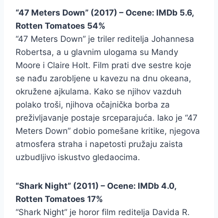
“47 Meters Down” (2017) – Ocene: IMDb 5.6,
Rotten Tomatoes 54%
“47 Meters Down” je triler reditelja Johannesa
Robertsa, a u glavnim ulogama su Mandy
Moore i Claire Holt. Film prati dve sestre koje
se nađu zarobljene u kavezu na dnu okeana,
okružene ajkulama. Kako se njihov vazduh
polako troši, njihova očajnička borba za
preživljavanje postaje srceparajuća. Iako je “47
Meters Down” dobio pomešane kritike, njegova
atmosfera straha i napetosti pružaju zaista
uzbudljivo iskustvo gledaocima.
“Shark Night” (2011) – Ocene: IMDb 4.0,
Rotten Tomatoes 17%
“Shark Night” je horor film reditelja Davida R.