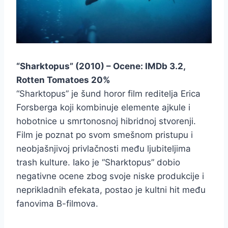
“Sharktopus” (2010) – Ocene: IMDb 3.2,
Rotten Tomatoes 20%
“Sharktopus” je šund horor film reditelja Erica
Forsberga koji kombinuje elemente ajkule i
hobotnice u smrtonosnoj hibridnoj stvorenji.
Film je poznat po svom smešnom pristupu i
neobjašnjivoj privlačnosti među ljubiteljima
trash kulture. Iako je “Sharktopus” dobio
negativne ocene zbog svoje niske produkcije i
neprikladnih efekata, postao je kultni hit među
fanovima B-filmova.