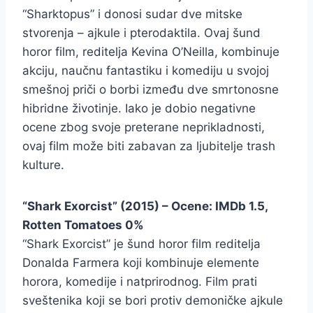
“Sharktopus” i donosi sudar dve mitske
stvorenja – ajkule i pterodaktila. Ovaj šund
horor film, reditelja Kevina O’Neilla, kombinuje
akciju, naučnu fantastiku i komediju u svojoj
smešnoj priči o borbi između dve smrtonosne
hibridne životinje. Iako je dobio negativne
ocene zbog svoje preterane neprikladnosti,
ovaj film može biti zabavan za ljubitelje trash
kulture.
“Shark Exorcist” (2015) – Ocene: IMDb 1.5,
Rotten Tomatoes 0%
“Shark Exorcist” je šund horor film reditelja
Donalda Farmera koji kombinuje elemente
horora, komedije i natprirodnog. Film prati
sveštenika koji se bori protiv demoničke ajkule