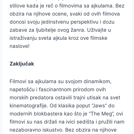
stilove kada je reč o filmovima sa ajkulama. Bez
obzira na njihove ocene, svaki od ovih filmova
donosi svoju jedinstvenu perspektivu i dozu
zabave za ljubitelje ovog žanra. Uživajte u
istraživanju sveta ajkula kroz ove filmske
naslove!
Zaključak
Filmovi sa ajkulama su svojom dinamikom,
napetošću i fascinantnom prirodom ovih
morskih predatora ostavili trajni utisak na svet
kinematografije. Od klasika poput “Jaws” do
modernih blokbastera kao što je “The Meg”, ovi
filmovi su nas držali na ivici sedišta i pružili nam
nezaboravno iskustvo. Bez obzira na njihove