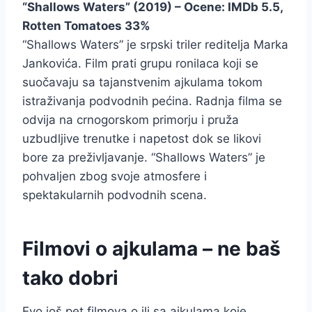
“Shallows Waters” (2019) – Ocene: IMDb 5.5,
Rotten Tomatoes 33%
“Shallows Waters” je srpski triler reditelja Marka
Jankovića. Film prati grupu ronilaca koji se
suočavaju sa tajanstvenim ajkulama tokom
istraživanja podvodnih pećina. Radnja filma se
odvija na crnogorskom primorju i pruža
uzbudljive trenutke i napetost dok se likovi
bore za preživljavanje. “Shallows Waters” je
pohvaljen zbog svoje atmosfere i
spektakularnih podvodnih scena.
Filmovi o ajkulama – ne baš
tako dobri
Evo još pet filmova o ili sa ajkulama koje