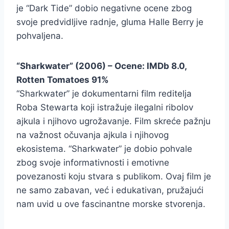
je “Dark Tide” dobio negativne ocene zbog
svoje predvidljive radnje, gluma Halle Berry je
pohvaljena.
“Sharkwater” (2006) – Ocene: IMDb 8.0,
Rotten Tomatoes 91%
“Sharkwater” je dokumentarni film reditelja
Roba Stewarta koji istražuje ilegalni ribolov
ajkula i njihovo ugrožavanje. Film skreće pažnju
na važnost očuvanja ajkula i njihovog
ekosistema. “Sharkwater” je dobio pohvale
zbog svoje informativnosti i emotivne
povezanosti koju stvara s publikom. Ovaj film je
ne samo zabavan, već i edukativan, pružajući
nam uvid u ove fascinantne morske stvorenja.