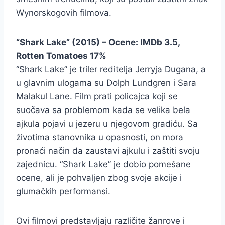
Wynorskogovih filmova.
“Shark Lake” (2015) – Ocene: IMDb 3.5,
Rotten Tomatoes 17%
“Shark Lake” je triler reditelja Jerryja Dugana, a
u glavnim ulogama su Dolph Lundgren i Sara
Malakul Lane. Film prati policajca koji se
suočava sa problemom kada se velika bela
ajkula pojavi u jezeru u njegovom gradiću. Sa
životima stanovnika u opasnosti, on mora
pronaći način da zaustavi ajkulu i zaštiti svoju
zajednicu. “Shark Lake” je dobio pomešane
ocene, ali je pohvaljen zbog svoje akcije i
glumačkih performansi.
Ovi filmovi predstavljaju različite žanrove i