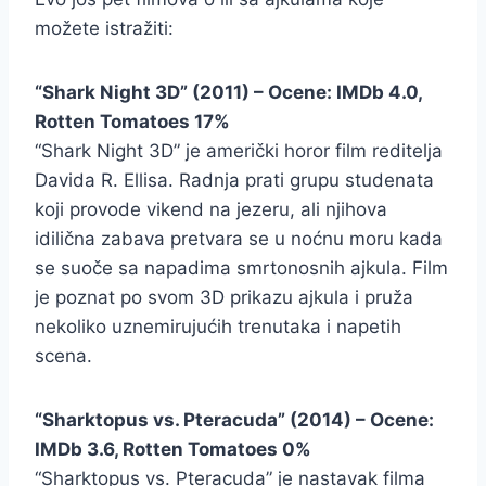
možete istražiti:
“Shark Night 3D” (2011) – Ocene: IMDb 4.0,
Rotten Tomatoes 17%
“Shark Night 3D” je američki horor film reditelja
Davida R. Ellisa. Radnja prati grupu studenata
koji provode vikend na jezeru, ali njihova
idilična zabava pretvara se u noćnu moru kada
se suoče sa napadima smrtonosnih ajkula. Film
je poznat po svom 3D prikazu ajkula i pruža
nekoliko uznemirujućih trenutaka i napetih
scena.
“Sharktopus vs. Pteracuda” (2014) – Ocene:
IMDb 3.6, Rotten Tomatoes 0%
“Sharktopus vs. Pteracuda” je nastavak filma