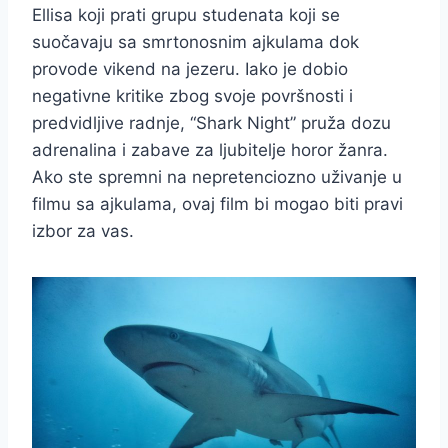
Ellisa koji prati grupu studenata koji se
suočavaju sa smrtonosnim ajkulama dok
provode vikend na jezeru. Iako je dobio
negativne kritike zbog svoje površnosti i
predvidljive radnje, “Shark Night” pruža dozu
adrenalina i zabave za ljubitelje horor žanra.
Ako ste spremni na nepretenciozno uživanje u
filmu sa ajkulama, ovaj film bi mogao biti pravi
izbor za vas.