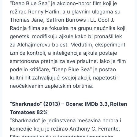
“Deep Blue Sea” je akciono-horor film koji je
režirao Renny Harlin, a u glavnim ulogama su
Thomas Jane, Saffron Burrows i LL Cool J.
Radnja filma se fokusira na grupu naučnika koji
genetski modifikuju ajkule kako bi pronašli lek
za Alchajmerovu bolest. Međutim, eksperiment
izmiče kontroli, a inteligencija ajkula postaje
smrtonosna pretnja za sve prisutne. Iako je film
podelio kritičare, “Deep Blue Sea” je postao
kultni hit zahvaljujući svojoj akciji, napetosti i
neočekivanim zapletskim obrtima.
“Sharknado” (2013) – Ocene: IMDb 3.3, Rotten
Tomatoes 82%
“Sharknado” je jedinstvena mešavina horora i
komedije koju je režirao Anthony C. Ferrante.
Film donosi priču o tornadoima ispunjenim