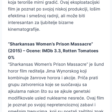
koja teroriše mirni gradić. Ovaj eksploatacijski
film je poznat po svojoj niskoj produkciji, lošim
efektima i smešnoj radnji, ali može biti
interesantan za ljubitelje bizarne
kinematografije.
“Sharkansas Women’s Prison Massacre”
(2015) – Ocene: IMDb 3.3, Rotten Tomatoes
0%
“Sharkansas Women’s Prison Massacre” je šund
horor film reditelja Jima Wynorskog koji
kombinuje žanrove horora i akcije. Priča prati
grupu zatvorenica koje se suočavaju sa
ajkulama nakon što su se ajkule genetski
modifikovale usled nuklearne nesreće. Ovaj film
je poznat po svojoj nepretencioznoj zabavi i
smešnim trenucima, koji su postali zaštitni znak