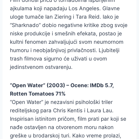
ajkulama koji napadaju Los Angeles. Glavne
uloge tumače Ian Ziering i Tara Reid. Iako je
“Sharknado” dobio negativne kritike zbog svoje
niske produkcije i smešnih efekata, postao je
kultni fenomen zahvaljujući svom neumornom
humoru i neobjašnjivoj privlačnosti. Ljubitelji
trash filmova sigurno će uživati u ovom
jedinstvenom ostvarenju.
“Open Water” (2003) – Ocene: IMDb 5.7,
Rotten Tomatoes 71%
“Open Water” je nezavisni psihološki triler
rediteljskog para Chris Kentis i Laura Lau.
Inspirisan istinitom pričom, film prati par koji se
nađe ostavljen na otvorenom moru nakon
greške u brodarskoj turi. Kako vreme prolazi,