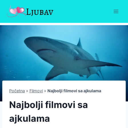
Skip
Ljubav
to
content
Početna
»
Filmovi
»
Najbolji filmovi sa ajkulama
Najbolji filmovi sa
ajkulama