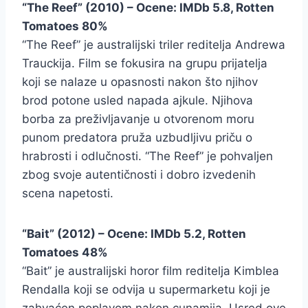
“The Reef” (2010) – Ocene: IMDb 5.8, Rotten
Tomatoes 80%
“The Reef” je australijski triler reditelja Andrewa
Trauckija. Film se fokusira na grupu prijatelja
koji se nalaze u opasnosti nakon što njihov
brod potone usled napada ajkule. Njihova
borba za preživljavanje u otvorenom moru
punom predatora pruža uzbudljivu priču o
hrabrosti i odlučnosti. “The Reef” je pohvaljen
zbog svoje autentičnosti i dobro izvedenih
scena napetosti.
“Bait” (2012) – Ocene: IMDb 5.2, Rotten
Tomatoes 48%
“Bait” je australijski horor film reditelja Kimblea
Rendalla koji se odvija u supermarketu koji je
zahvaćen poplavom nakon cunamija. Usred ove