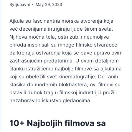
By
ljubavni
May 29, 2023
Ajkule su fascinantna morska stvorenja koja
već decenijama intrigiraju ljude širom sveta.
Njihova moćna tela, oštri zubi i neumoljiva
priroda inspirisali su mnoge filmske stvaraoce
da kreiraju ostvarenja koja se bave upravo ovim
zastrašujućim predatorima. U ovom detaljnom
članku istražićemo najbolje filmove sa ajkulama
koji su obeležili svet kinematografije. Od ranih
klasika do modernih blokbastera, ovi filmovi su
ostavili dubok trag u filmskoj industriji i pružili
nezaboravno iskustvo gledaocima.
10+ Najboljih filmova sa