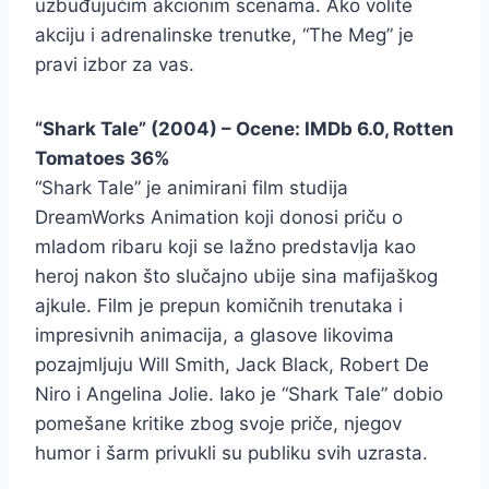
uzbuđujućim akcionim scenama. Ako volite
akciju i adrenalinske trenutke, “The Meg” je
pravi izbor za vas.
“Shark Tale” (2004) – Ocene: IMDb 6.0, Rotten
Tomatoes 36%
“Shark Tale” je animirani film studija
DreamWorks Animation koji donosi priču o
mladom ribaru koji se lažno predstavlja kao
heroj nakon što slučajno ubije sina mafijaškog
ajkule. Film je prepun komičnih trenutaka i
impresivnih animacija, a glasove likovima
pozajmljuju Will Smith, Jack Black, Robert De
Niro i Angelina Jolie. Iako je “Shark Tale” dobio
pomešane kritike zbog svoje priče, njegov
humor i šarm privukli su publiku svih uzrasta.