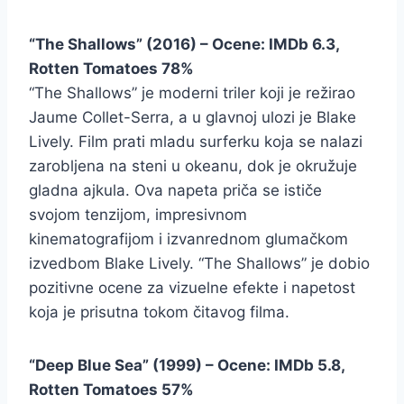
“The Shallows” (2016) – Ocene: IMDb 6.3,
Rotten Tomatoes 78%
“The Shallows” je moderni triler koji je režirao
Jaume Collet-Serra, a u glavnoj ulozi je Blake
Lively. Film prati mladu surferku koja se nalazi
zarobljena na steni u okeanu, dok je okružuje
gladna ajkula. Ova napeta priča se ističe
svojom tenzijom, impresivnom
kinematografijom i izvanrednom glumačkom
izvedbom Blake Lively. “The Shallows” je dobio
pozitivne ocene za vizuelne efekte i napetost
koja je prisutna tokom čitavog filma.
“Deep Blue Sea” (1999) – Ocene: IMDb 5.8,
Rotten Tomatoes 57%