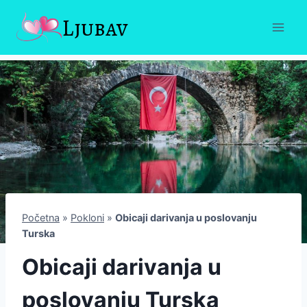
Skip
Ljubav
to
content
Početna
»
Pokloni
»
Obicaji darivanja u poslovanju
Turska
Obicaji darivanja u
poslovanju Turska