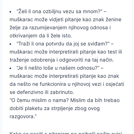
“Želi li ona ozbiljnu vezu sa mnom?” –
muškarac može vidjeti pitanje kao znak ženine
želje za razumijevanjem njihovog odnosa i
otkrivanjem da li žele isto.
“Traži li ona potvrdu da joj se sviđam?” –
muškarac može interpretirati pitanje kao test ili
traženje odobrenja i odgovoriti na taj način.
“Je li nešto loše u našem odnosu?” –
muškarac može interpretirati pitanje kao znak
da nešto ne funkcionira u njihovoj vezi i osjećati
se defenzivno ili zabrinuto.
“O čemu mislim o nama? Mislim da bih trebao
dobiti plaketu za strpljenje zbog ovog
razgovora.”
Kako se nositi s pitanjem na najbolji način ovisi