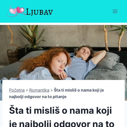
Skip
Ljubav
to
content
Početna
»
Romantika
»
Šta ti misliš o nama koji je
najbolji odgovor na to pitanje
Šta ti misliš o nama koji
je najbolji odgovor na to