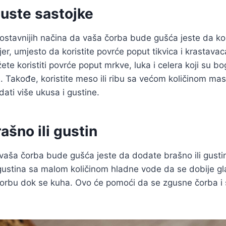
guste sastojke
stavnijih načina da vaša čorba bude gušća jeste da kor
er, umjesto da koristite povrće poput tikvica i krastavac
e koristiti povrće poput mrkve, luka i celera koji su bog
 Takođe, koristite meso ili ribu sa većom količinom ma
odati više ukusa i gustine.
ašno ili gustin
 vaša čorba bude gušća jeste da dodate brašno ili gustin
 gustina sa malom količinom hladne vode da se dobije gl
čorbu dok se kuha. Ovo će pomoći da se zgusne čorba i 