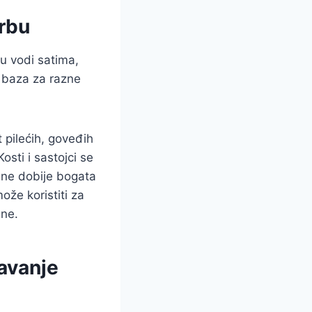
orbu
 u vodi satima,
o baza za razne
t pilećih, goveđih
Kosti i sastojci se
e ne dobije bogata
ože koristiti za
ine.
javanje