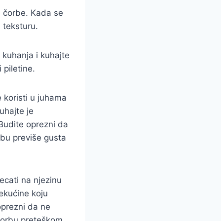
je čorbe. Kada se
 teksturu.
m kuhanja i kuhajte
piletine.
 koristi u juhama
uhajte je
Budite oprezni da
orbu previše gusta
ecati na njezinu
ekućine koju
oprezni da ne
 čorbu preteškom