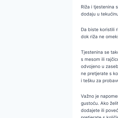
Riža i tjestenina
dodaju u tekućinu,
Da biste koristili
dok riža ne omekš
Tjestenina se tak
s mesom ili rajčic
odvojeno u zaseb
ne pretjerate s ko
i tešku za probav
Važno je napomenu
gustoću. Ako želi
dodajete ili pove
pretjerate s koli