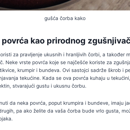
gušća čorba kako
e povrća kao prirodnog zgušnjiva
risti za pravljenje ukusnih i hranljivih čorbi, a također 
ač. Neke vrste povrća koje se najčešće koriste za zgušn
 tikvice, krumpir i bundeva. Ovi sastojci sadrže škrob i pe
javanja tekućine. Kada se ova povrća kuhaju u tekućini
ektin, stvarajući gustu i ukusnu čorbu.
uti da neka povrća, poput krumpira i bundeve, imaju ja
rugih, pa ako želite da vaša čorba bude vrlo gusta, može
ojaka.