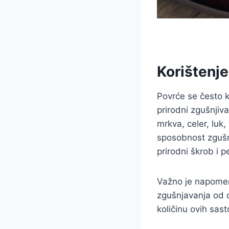
Korištenj
Povrće se često ko
prirodni zgušnjiv
mrkva, celer, luk,
sposobnost zgušn
prirodni škrob i p
Važno je napomen
zgušnjavanja od d
količinu ovih sast