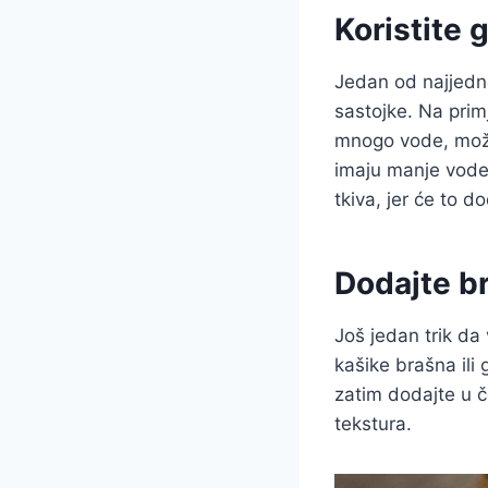
Koristite 
Jedan od najjedno
sastojke. Na primj
mnogo vode, možet
imaju manje vode.
tkiva, jer će to d
Dodajte br
Još jedan trik da
kašike brašna ili
zatim dodajte u 
tekstura.