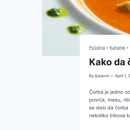
Početna
»
Kuhanje
»
Kako da 
By
ljubavni
April 1,
Čorba je jedno od 
povrća, mesu, ri
se desi da čorba 
nekoliko trikova 