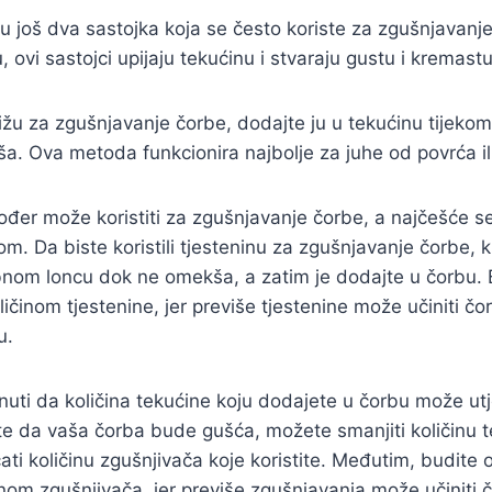
 su još dva sastojka koja se često koriste za zgušnjavan
 ovi sastojci upijaju tekućinu i stvaraju gustu i kremastu
 rižu za zgušnjavanje čorbe, dodajte ju u tekućinu tijeko
a. Ova metoda funkcionira najbolje za juhe od povrća ili 
ođer može koristiti za zgušnjavanje čorbe, a najčešće se
om. Da biste koristili tjesteninu za zgušnjavanje čorbe, k
nom loncu dok ne omekša, a zatim je dodajte u čorbu. 
ličinom tjestenine, jer previše tjestenine može učiniti č
u.
ti da količina tekućine koju dodajete u čorbu može utj
te da vaša čorba bude gušća, možete smanjiti količinu t
ćati količinu zgušnjivača koje koristite. Međutim, budite 
činom zgušnjivača, jer previše zgušnjavanja može učiniti