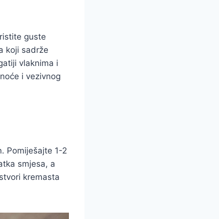
istite guste
a koji sadrže
atiji vlaknima i
snoće i vezivnog
. Pomiješajte 1-2
atka smjesa, a
stvori kremasta