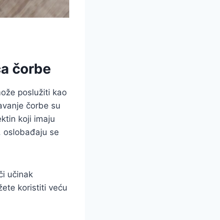
ča čorbe
može poslužiti kao
javanje čorbe su
ktin koji imaju
, oslobađaju se
či učinak
te koristiti veću