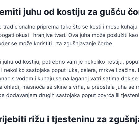
emiti juhu od kostiju za gušću č
e tradicionalno priprema tako što se kosti i meso kuhaju
bogati okusi i hranjive tvari. Ova juha može poslužiti ka
ođer se može koristiti i za zgušnjavanje čorbe.
i juhu od kostiju, potrebno vam je nekoliko kostiju, popu
u, i nekoliko sastojaka poput luka, celera, mrkve i začina. 
i lonac s vodom i kuhaju se na laganoj vatri satima dok s
a ohladi, masnoća se skine s vrha, a preostala juha se m
e dodavanjem drugih sastojaka poput povrća ili tjesten
ijebiti rižu i tjesteninu za zgušn