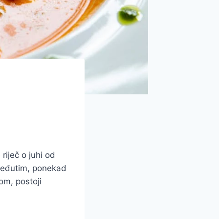
 riječ o juhi od
 Međutim, ponekad
om, postoji