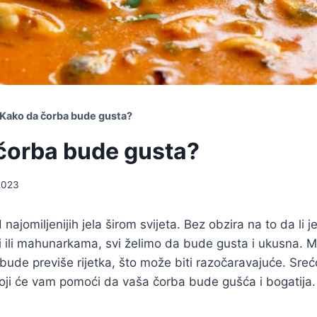
Kako da čorba bude gusta?
čorba bude gusta?
 2023
najomiljenijih jela širom svijeta. Bez obzira na to da li je
bi ili mahunarkama, svi želimo da bude gusta i ukusna.
bude previše rijetka, što može biti razočaravajuće. Sreć
koji će vam pomoći da vaša čorba bude gušća i bogatija.