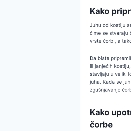
Kako pripr
Juhu od kostiju s
čime se stvaraju 
vrste čorbi, a tak
Da biste pripremil
ili janjećih kostij
stavljaju u velik
juha. Kada se juh
zgušnjavanje čorb
Kako upotr
čorbe