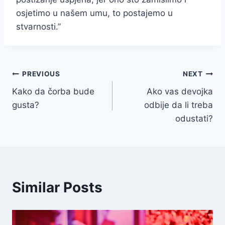
osjetimo u našem umu, to postajemo u
stvarnosti.”
Post
PREVIOUS
NEXT
Kako da čorba bude
Ako vas devojka
navigation
gusta?
odbije da li treba
odustati?
Similar Posts