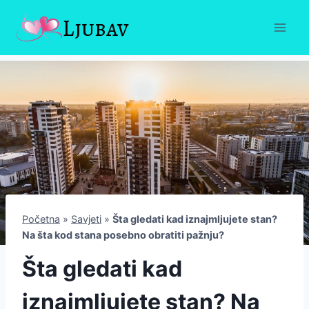
Skip
Ljubav
to
content
Početna
»
Savjeti
»
Šta gledati kad iznajmljujete stan?
Na šta kod stana posebno obratiti pažnju?
Šta gledati kad
iznajmljujete stan? Na