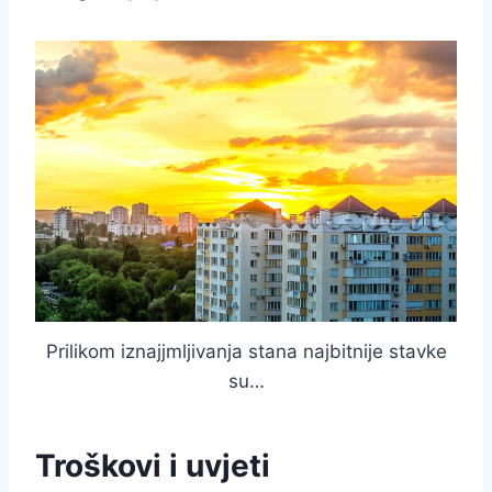
Prilikom iznajjmljivanja stana najbitnije stavke
su…
Troškovi i uvjeti