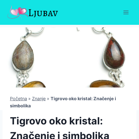
Skip
Ljubav
to
content
Početna
»
Znanje
»
Tigrovo oko kristal: Značenje i
simbolika
Tigrovo oko kristal:
Značenje i simbolika