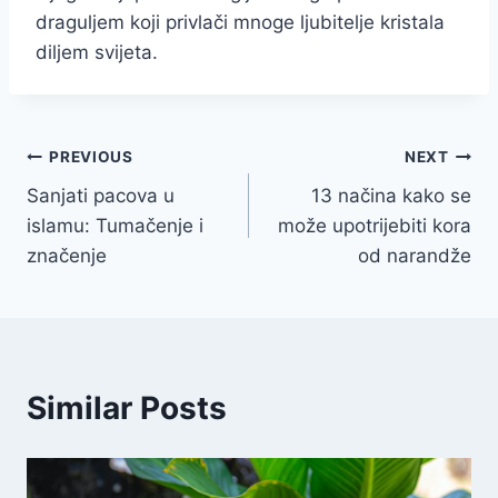
draguljem koji privlači mnoge ljubitelje kristala
diljem svijeta.
Post
PREVIOUS
NEXT
Sanjati pacova u
13 načina kako se
navigation
islamu: Tumačenje i
može upotrijebiti kora
značenje
od narandže
Similar Posts