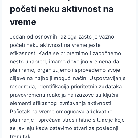
početi neku aktivnost na
vreme
Jedan od osnovnih razloga zašto je važno
početi neku aktivnost na vreme jeste
efikasnost. Kada se pripremimo i započnemo
nešto unapred, imamo dovoljno vremena da
planiramo, organizujemo i sprovedemo svoje
ciljeve na najbolji mogući način. Uspostavljanje
rasporeda, identifikacija prioritetnih zadataka i
pravovremena reakcija na izazove su ključni
elementi efikasnog izvršavanja aktivnosti.
Početak na vreme omogućava adekvatno
planiranje i sprečava stres i hitne situacije koje
se javljaju kada ostavimo stvari za poslednji
trenutak.