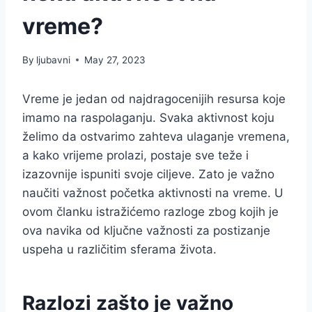
vreme?
By
ljubavni
May 27, 2023
Vreme je jedan od najdragocenijih resursa koje
imamo na raspolaganju. Svaka aktivnost koju
želimo da ostvarimo zahteva ulaganje vremena,
a kako vrijeme prolazi, postaje sve teže i
izazovnije ispuniti svoje ciljeve. Zato je važno
naučiti važnost početka aktivnosti na vreme. U
ovom članku istražićemo razloge zbog kojih je
ova navika od ključne važnosti za postizanje
uspeha u različitim sferama života.
Razlozi zašto je važno