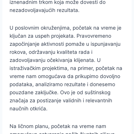
iznenadnim trkom koja može dovesti do
nezadovoljavajućih rezultata.
U poslovnim okruženjima, početak na vreme je
ključan za uspeh projekata. Pravovremeno
započinjanje aktivnosti pomaže u ispunjavanju
rokova, održavanju kvaliteta rada i
zadovoljavanju očekivanja klijenata. U
istraživačkim projektima, na primer, početak na
vreme nam omogućava da prikupimo dovoljno
podataka, analiziramo rezultate i donesemo
pouzdane zaključke. Ovo je od suštinskog
značaja za postizanje validnih i relevantnih
naučnih otkrića.
Na ličnom planu, početak na vreme nam