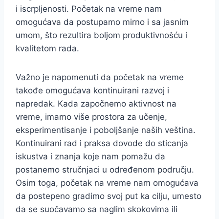
i iscrpljenosti. Početak na vreme nam
omogućava da postupamo mirno i sa jasnim
umom, što rezultira boljom produktivnošću i
kvalitetom rada.
Važno je napomenuti da početak na vreme
takođe omogućava kontinuirani razvoj i
napredak. Kada započnemo aktivnost na
vreme, imamo više prostora za učenje,
eksperimentisanje i poboljšanje naših veština.
Kontinuirani rad i praksa dovode do sticanja
iskustva i znanja koje nam pomažu da
postanemo stručnjaci u određenom području.
Osim toga, početak na vreme nam omogućava
da postepeno gradimo svoj put ka cilju, umesto
da se suočavamo sa naglim skokovima ili