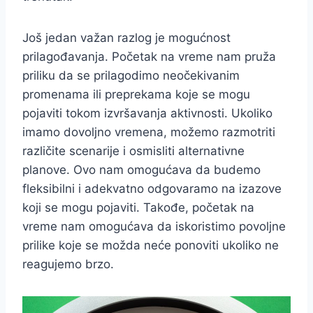
Još jedan važan razlog je mogućnost
prilagođavanja. Početak na vreme nam pruža
priliku da se prilagodimo neočekivanim
promenama ili preprekama koje se mogu
pojaviti tokom izvršavanja aktivnosti. Ukoliko
imamo dovoljno vremena, možemo razmotriti
različite scenarije i osmisliti alternativne
planove. Ovo nam omogućava da budemo
fleksibilni i adekvatno odgovaramo na izazove
koji se mogu pojaviti. Takođe, početak na
vreme nam omogućava da iskoristimo povoljne
prilike koje se možda neće ponoviti ukoliko ne
reagujemo brzo.