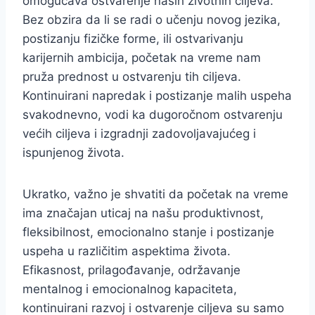
omogućava ostvarenje naših životnih ciljeva.
Bez obzira da li se radi o učenju novog jezika,
postizanju fizičke forme, ili ostvarivanju
karijernih ambicija, početak na vreme nam
pruža prednost u ostvarenju tih ciljeva.
Kontinuirani napredak i postizanje malih uspeha
svakodnevno, vodi ka dugoročnom ostvarenju
većih ciljeva i izgradnji zadovoljavajućeg i
ispunjenog života.
Ukratko, važno je shvatiti da početak na vreme
ima značajan uticaj na našu produktivnost,
fleksibilnost, emocionalno stanje i postizanje
uspeha u različitim aspektima života.
Efikasnost, prilagođavanje, održavanje
mentalnog i emocionalnog kapaciteta,
kontinuirani razvoj i ostvarenje ciljeva su samo