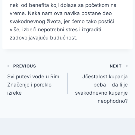
neki od benefita koji dolaze sa početkom na
vreme. Neka nam ova navika postane deo
svakodnevnog života, jer ćemo tako postići
više, izbeći nepotrebni stres i izgraditi
zadovoljavajuću budućnost.
Post
PREVIOUS
NEXT
Svi putevi vode u Rim:
Učestalost kupanja
navigation
Značenje i poreklo
beba – da li je
izreke
svakodnevno kupanje
neophodno?