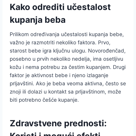
Kako odrediti učestalost
kupanja beba
Prilikom određivanja učestalosti kupanja bebe,
važno je razmotriti nekoliko faktora. Prvo,
starost bebe igra ključnu ulogu. Novorođenčad,
posebno u prvih nekoliko nedelja, ima osetljivu
kožu i nema potrebu za čestim kupanjem. Drugi
faktor je aktivnost bebe i njeno izlaganje
prljavštini. Ako je beba veoma aktivna, često se
znoji ili dolazi u kontakt sa prljavštinom, može
biti potrebno češće kupanje.
Zdravstvene prednosti:
Koristi i mogući efekti