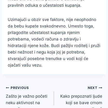
pravilnih odluka o učestalosti kupanja.
Uzimajući u obzir sve faktore, nije neophodno
da bebu kupate svakodnevno. Umesto toga,
prilagodite učestalost kupanja njenim
potrebama, vodeći računa o zdravlju i
hidrataciji njene kože. Budi pažljiv roditelj i pruži
bebi nežnost i negu koja joj je potrebna,
stvarajući posebne trenutke u vodi koji će
ojačati vašu vezu.
Post
PREVIOUS
NEXT
Zašto je važno početi
Kako prepoznati ljude
navigation
neku aktivnost na
koji se bave crnom