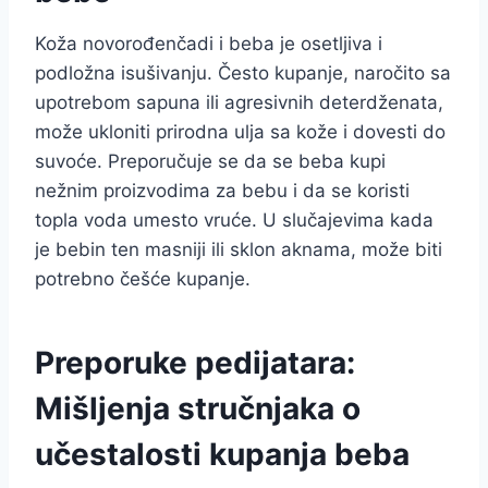
Koža novorođenčadi i beba je osetljiva i
podložna isušivanju. Često kupanje, naročito sa
upotrebom sapuna ili agresivnih deterdženata,
može ukloniti prirodna ulja sa kože i dovesti do
suvoće. Preporučuje se da se beba kupi
nežnim proizvodima za bebu i da se koristi
topla voda umesto vruće. U slučajevima kada
je bebin ten masniji ili sklon aknama, može biti
potrebno češće kupanje.
Preporuke pedijatara:
Mišljenja stručnjaka o
učestalosti kupanja beba