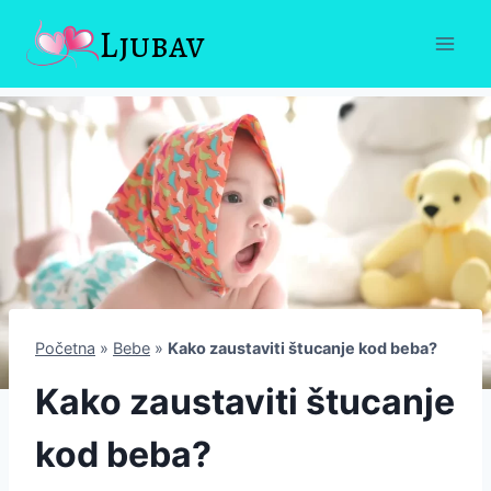
Skip
Ljubav
to
content
Početna
»
Bebe
»
Kako zaustaviti štucanje kod beba?
Kako zaustaviti štucanje
kod beba?