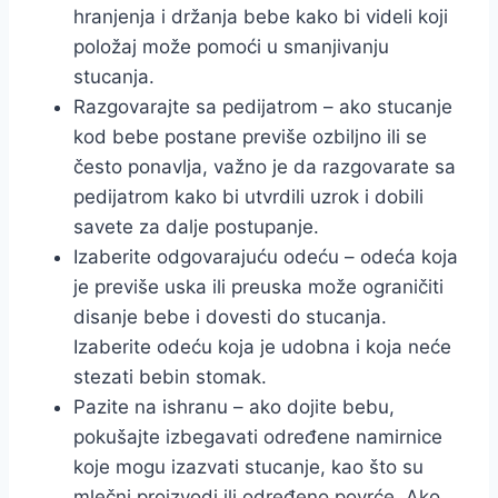
hranjenja i držanja bebe kako bi videli koji
položaj može pomoći u smanjivanju
stucanja.
Razgovarajte sa pedijatrom – ako stucanje
kod bebe postane previše ozbiljno ili se
često ponavlja, važno je da razgovarate sa
pedijatrom kako bi utvrdili uzrok i dobili
savete za dalje postupanje.
Izaberite odgovarajuću odeću – odeća koja
je previše uska ili preuska može ograničiti
disanje bebe i dovesti do stucanja.
Izaberite odeću koja je udobna i koja neće
stezati bebin stomak.
Pazite na ishranu – ako dojite bebu,
pokušajte izbegavati određene namirnice
koje mogu izazvati stucanje, kao što su
mlečni proizvodi ili određeno povrće. Ako