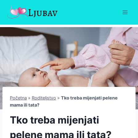
Skip
Ljubav
to
content
Početna
»
Roditeljstvo
»
Tko treba mijenjati pelene
mama ili tata?
Tko treba mijenjati
pelene mama ili tata?