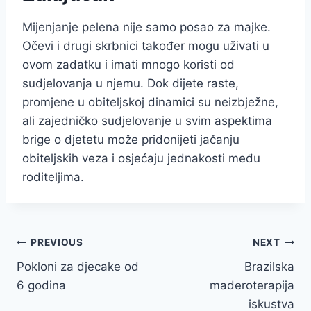
Mijenjanje pelena nije samo posao za majke.
Očevi i drugi skrbnici također mogu uživati u
ovom zadatku i imati mnogo koristi od
sudjelovanja u njemu. Dok dijete raste,
promjene u obiteljskoj dinamici su neizbježne,
ali zajedničko sudjelovanje u svim aspektima
brige o djetetu može pridonijeti jačanju
obiteljskih veza i osjećaju jednakosti među
roditeljima.
Post
PREVIOUS
NEXT
Pokloni za djecake od
Brazilska
navigation
6 godina
maderoterapija
iskustva