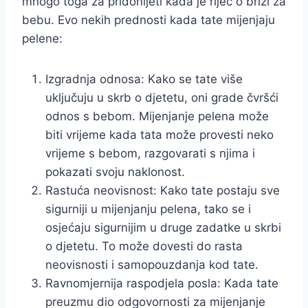
mnogo toga za pridonijeti kada je riječ o brizi za
bebu. Evo nekih prednosti kada tate mijenjaju
pelene:
Izgradnja odnosa: Kako se tate više
uključuju u skrb o djetetu, oni grade čvršći
odnos s bebom. Mijenjanje pelena može
biti vrijeme kada tata može provesti neko
vrijeme s bebom, razgovarati s njima i
pokazati svoju naklonost.
Rastuća neovisnost: Kako tate postaju sve
sigurniji u mijenjanju pelena, tako se i
osjećaju sigurnijim u druge zadatke u skrbi
o djetetu. To može dovesti do rasta
neovisnosti i samopouzdanja kod tate.
Ravnomjernija raspodjela posla: Kada tate
preuzmu dio odgovornosti za mijenjanje