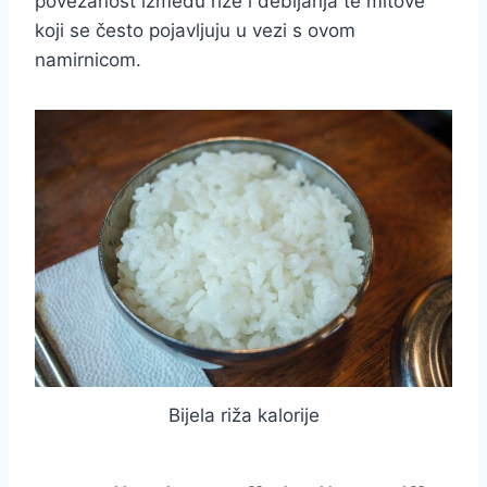
povezanost između riže i debljanja te mitove
koji se često pojavljuju u vezi s ovom
namirnicom.
Bijela riža kalorije