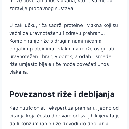
može povećati unos vlakana, što je važno za
zdravlje probavnog sustava.
U zaključku, riža sadrži proteine i vlakna koji su
važni za uravnoteženu i zdravu prehranu.
Kombiniranje riže s drugim namirnicama
bogatim proteinima i vlaknima može osigurati
uravnotežen i hranjiv obrok, a odabir smeđe
riže umjesto bijele riže može povećati unos
vlakana.
Povezanost riže i debljanja
Kao nutricionist i ekspert za prehranu, jedno od
pitanja koja često dobivam od svojih klijenata je
da li konzumiranje riže dovodi do debljanja.