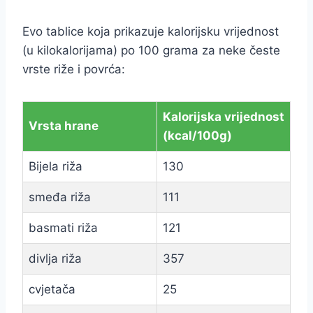
Evo tablice koja prikazuje kalorijsku vrijednost
(u kilokalorijama) po 100 grama za neke česte
vrste riže i povrća:
Kalorijska vrijednost
Vrsta hrane
(kcal/100g)
Bijela riža
130
smeđa riža
111
basmati riža
121
divlja riža
357
cvjetača
25