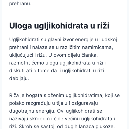
prehranu.
Uloga ugljikohidrata u riži
Ugljikohidrati su glavni izvor energije u ljudskoj
prehrani i nalaze se u različitim namirnicama,
uključujući i rižu. U ovom dijelu članka,
razmotrit ćemo ulogu ugljikohidrata u riži i
diskutirati o tome da li ugljikohidrati u riži
debljaju.
Riža je bogata složenim ugljikohidratima, koji se
polako razgrađuju u tijelu i osiguravaju
dugotrajnu energiju. Ovi ugljikohidrati se
nazivaju skrobom i čine većinu ugljikohidrata u
riži. Skrob se sastoji od dugih lanaca glukoze,