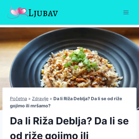
Skip
Ljubav
to
content
Početna
»
Zdravlje
»
Da li Riža Deblja? Da li se od riže
gojimo ili mršamo?
Da li Riža Deblja? Da li se
od riže gojimo ili