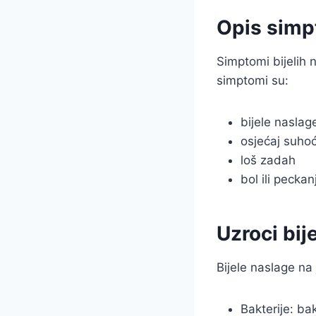
Opis sim
Simptomi bijelih 
simptomi su:
bijele naslag
osjećaj suhoć
loš zadah
bol ili pecka
Uzroci bij
Bijele naslage na 
Bakterije: ba