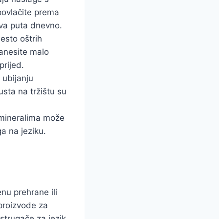
 povlačite prema
dva puta dnevno.
jesto oštrih
anesite malo
prijed.
 ubijanju
usta na tržištu su
 mineralima može
a na jeziku.
enu prehrane ili
 proizvode za
strugače za jezik,