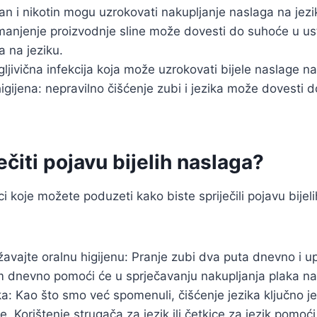
n i nikotin mogu uzrokovati nakupljanje naslaga na jezi
manjenje proizvodnje sline može dovesti do suhoće u us
a na jeziku.
gljivična infekcija koja može uzrokovati bijele naslage na
igijena: nepravilno čišćenje zubi i jezika može dovesti d
ečiti pojavu bijelih naslaga?
i koje možete poduzeti kako biste spriječili pojavu bijel
žavajte oralnu higijenu: Pranje zubi dva puta dnevno i 
 dnevno pomoći će u sprječavanju nakupljanja plaka na 
ka: Kao što smo već spomenuli, čišćenje jezika ključno j
e. Korištenje strugača za jezik ili četkice za jezik pomoć