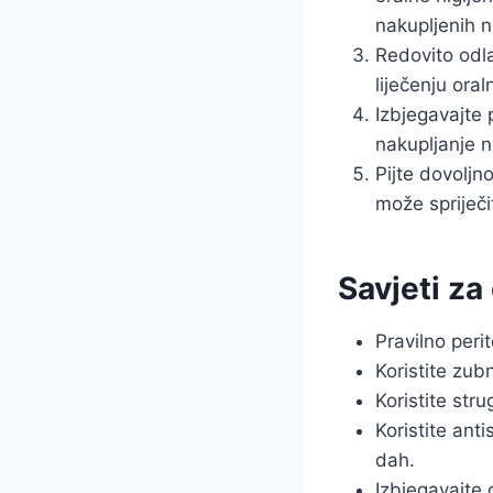
nakupljenih n
Redovito odla
liječenju oral
Izbjegavajte
nakupljanje n
Pijte dovoljn
može spriječi
Savjeti za
Pravilno peri
Koristite zub
Koristite stru
Koristite anti
dah.
Izbjegavajte g