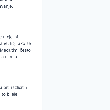
avanje.
 u cjelini.
ane, koji ako se
. Međutim, često
 na njemu.
biti različitih
o bijele ili
.