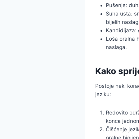
Pušenje: duha
Suha usta: s
bijelih naslag
Kandidijaza: 
Loša oralna h
naslaga.
Kako sprij
Postoje neki korac
jeziku:
Redovito odr
konca jednom
Čišćenje jezi
oralne higijen