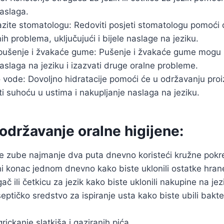
aslaga.
zite stomatologu: Redoviti posjeti stomatologu pomoći ć
nih problema, uključujući i bijele naslage na jeziku.
 pušenje i žvakaće gume: Pušenje i žvakaće gume mogu 
aslaga na jeziku i izazvati druge oralne probleme.
o vode: Dovoljno hidratacije pomoći će u održavanju proi
ti suhoću u ustima i nakupljanje naslaga na jeziku.
 održavanje oralne higijene:
te zube najmanje dva puta dnevno koristeći kružne pokre
ni konac jednom dnevno kako biste uklonili ostatke hran
gač ili četkicu za jezik kako biste uklonili nakupine na jez
septičko sredstvo za ispiranje usta kako biste ubili bakteri
rickanje slatkiša i gaziranih pića.