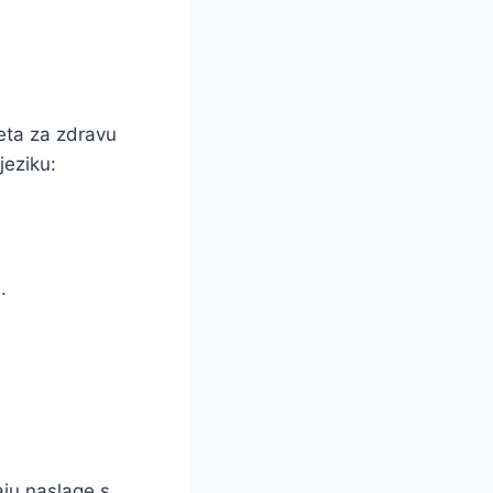
jeta za zdravu
jeziku:
.
aju naslage s