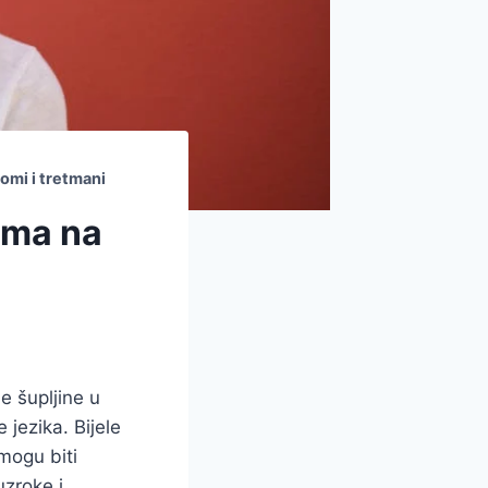
tomi i tretmani
gama na
e šupljine u
 jezika. Bijele
mogu biti
uzroke i