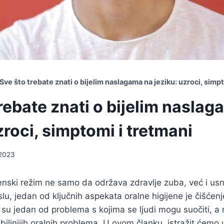
Sve što trebate znati o bijelim naslagama na jeziku: uzroci, simp
rebate znati o bijelim nasla
zroci, simptomi i tretmani
 2023
jenski režim ne samo da održava zdravlje zuba, već i usn
slu, jedan od ključnih aspekata oralne higijene je čišćenje
 su jedan od problema s kojima se ljudi mogu suočiti, a 
biljnijih oralnih problema. U ovom članku, istražit ćemo 