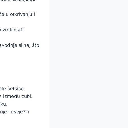
e u otkrivanju i
uzrokovati
zvodnje sline, što
te četkice.
e između zubi.
iku.
je i osvježili