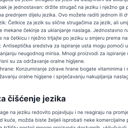
pak je jednostavan: držite strugač na jeziku i nježno ga
a prednjem dijelu jezika. Ovo možete raditi jednom ili 
ik: Četkice za jezik su slične strugačima za jezik, ali um
te mekane čekinje za uklanjanje naslaga. Jednostavno n
 na četkicu i nježno trljajte po jeziku u smjeru prema na
a: Antiseptička sredstva za ispiranje usta mogu pomoći u
klanjanju neugodnog mirisa. Mnogi proizvodi za ispiranje 
risni su za održavanje oralne higijene.
hrane: Konzumiranje zdrave hrane bogate vitaminima i
avanju oralne higijene i sprječavanju nakupljanja naslag
a čišćenje jezika
age na jeziku redovito pojavljuju i ne reagiraju na promj
od kuće, možda biste željeli isprobati neke komercijalne
Na tržištu postoji mnogo proizvoda dostupnih, uključujući 