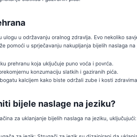
ehrana
u ulogu u održavanju oralnog zdravlja. Evo nekoliko sav
e pomoći u sprječavanju nakupljanja bijelih naslaga na 
iku prehranu koja uključuje puno voća i povrća.
prekomjernu konzumaciju slatkih i gaziranih pića.
bogatu kalcijem kako biste održali zube i kosti zdravima
iti bijele naslage na jeziku?
ačina za uklanjanje bijelih naslaga na jeziku, uključujući:
rugača za jezik: Strugači za jezik su dizajnirani da uklanj