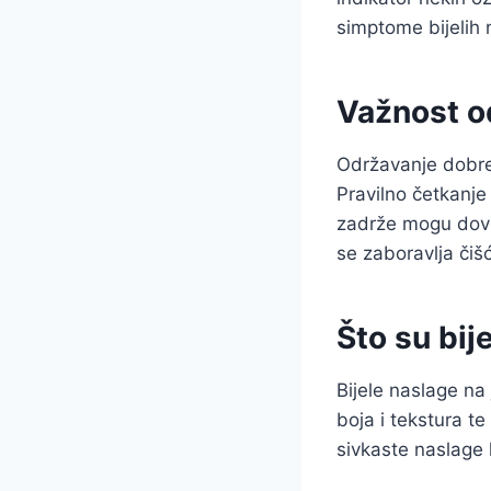
simptome bijelih 
Važnost od
Održavanje dobre o
Pravilno četkanje
zadrže mogu doves
se zaboravlja čiš
Što su bij
Bijele naslage na 
boja i tekstura te
sivkaste naslage k