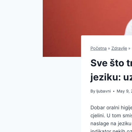
Početna
»
Zdravlje
»
Sve što t
jeziku: u
By
ljubavni
May 9,
Dobar oralni higi
cjelini. U tom smi
naslage na jeziku
indikator nekih oz