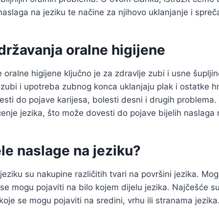
naslaga na jeziku te načine za njihovo uklanjanje i spreč
ržavanja oralne higijene
ralne higijene ključno je za zdravlje zubi i usne šupljine
 zubi i upotreba zubnog konca uklanjaju plak i ostatke hr
ti do pojave karijesa, bolesti desni i drugih problema
ćenje jezika, što može dovesti do pojave bijelih naslaga
ele naslage na jeziku?
jeziku su nakupine različitih tvari na površini jezika. Mogu 
 se mogu pojaviti na bilo kojem dijelu jezika. Najčešće su t
oje se mogu pojaviti na sredini, vrhu ili stranama jezika