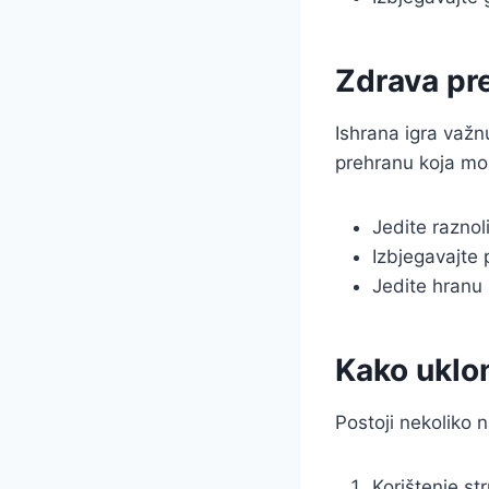
Zdrava pr
Ishrana igra važn
prehranu koja mož
Jedite raznol
Izbjegavajte 
Jedite hranu 
Kako uklon
Postoji nekoliko n
Korištenje st