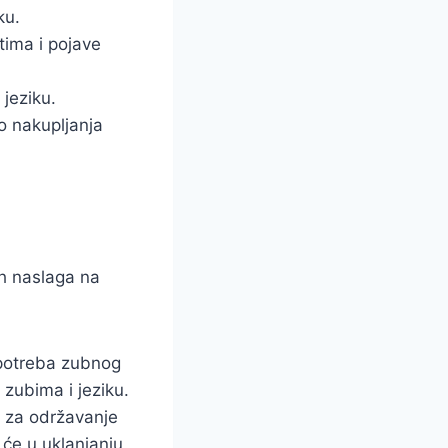
ku.
tima i pojave
 jeziku.
o nakupljanja
ih naslaga na
upotreba zubnog
zubima i jeziku.
e za održavanje
i će u uklanjanju