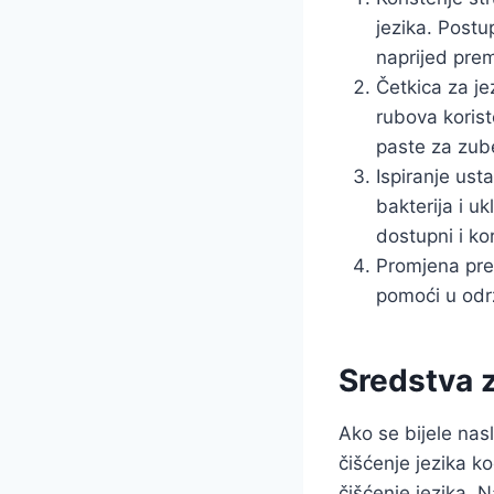
jezika. Postu
naprijed prem
Četkica za jez
rubova koris
paste za zube
Ispiranje ust
bakterija i u
dostupni i ko
Promjena pre
pomoći u održ
Sredstva z
Ako se bijele nasl
čišćenje jezika k
čišćenje jezika. 